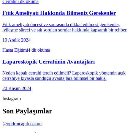
Cerrahi
5
dk okuma
Fıtık Ameliyatı Hakkında Bilmeniz Gerekenler
Fıtık ameliyatı öncesi ve sonrasında dikkat edilmesi gerekenler,
iyileşme süreci ve sık sorulan sorular hakkında kapsamlı bir rehber.
10 Aralık 2024
Hasta Eğitimi
4
dk okuma
Laparoskopik Cerrahinin Avantajları
Neden kapalı cerrahi tercih edilmeli? Laparoskopik yöntemin açık
cerrahiye kıyasla sunduğu avantajlara bilimsel bir bakış.
20 Kasım 2024
Instagram
Son Paylaşımlar
@opdrmcagricoskun