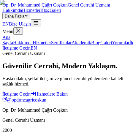
Op. Dr. Muhammed Çağrı Coşkun
Genel Cerrahi Uzmanı
Hakkımda
Hizmetler
Blog
Galeri
Daha Fazla
EN
Bize Ulaşın
Menü
Ana
Sayfa
Hakkımda
Hizmetler
Sertifikalar
Akademik
Blog
Galeri
Yorumlar
İl
İletişime Geçin
EN
Genel Cerrahi Uzmanı
Güvenilir Cerrahi, Modern Yaklaşım.
Hasta odaklı, şeffaf iletişim ve güncel cerrahi yöntemlerle kaliteli
sağlık hizmeti.
İletişime Geçin
Hizmetlere Bakın
@opdrmcagricoskun
Op. Dr. Muhammed Çağrı Coşkun
Genel Cerrahi Uzmanı
2000+