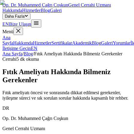
Op. Dr. Muhammed Çağrı Coşkun
Genel Cerrahi Uzmanı
Hakkımda
Hizmetler
Blog
Galeri
Daha Fazla
EN
Bize Ulaşın
Menü
Ana
Sayfa
Hakkımda
Hizmetler
Sertifikalar
Akademik
Blog
Galeri
Yorumlar
İl
İletişime Geçin
EN
Ana Sayfa
/
Blog
/
Fıtık Ameliyatı Hakkında Bilmeniz Gerekenler
Cerrahi
5
dk okuma
Fıtık Ameliyatı Hakkında Bilmeniz
Gerekenler
Fıtık ameliyatı öncesi ve sonrasında dikkat edilmesi gerekenler,
iyileşme süreci ve sık sorulan sorular hakkında kapsamlı bir rehber.
DR
Op. Dr. Muhammed Çağrı Coşkun
Genel Cerrahi Uzmanı