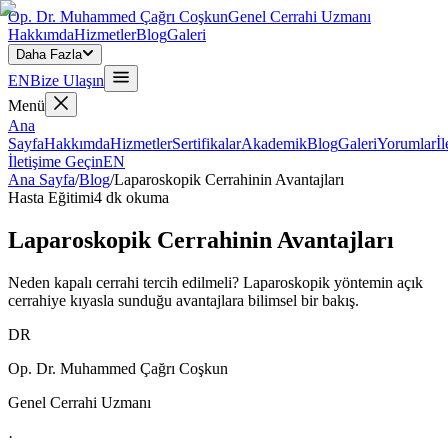
Op. Dr. Muhammed Çağrı Coşkun
Genel Cerrahi Uzmanı
Hakkımda
Hizmetler
Blog
Galeri
Daha Fazla
EN
Bize Ulaşın
Menü
Ana
Sayfa
Hakkımda
Hizmetler
Sertifikalar
Akademik
Blog
Galeri
Yorumlar
İl
İletişime Geçin
EN
Ana Sayfa
/
Blog
/
Laparoskopik Cerrahinin Avantajları
Hasta Eğitimi
4
dk okuma
Laparoskopik Cerrahinin Avantajları
Neden kapalı cerrahi tercih edilmeli? Laparoskopik yöntemin açık
cerrahiye kıyasla sunduğu avantajlara bilimsel bir bakış.
DR
Op. Dr. Muhammed Çağrı Coşkun
Genel Cerrahi Uzmanı
·