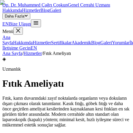
Op. Dr. Muhammed Çağrı Coşkun
Genel Cerrahi Uzmanı
Hakkımda
Hizmetler
Blog
Galeri
Daha Fazla
EN
Bize Ulaşın
Menü
Ana
Sayfa
Hakkımda
Hizmetler
Sertifikalar
Akademik
Blog
Galeri
Yorumlar
İl
İletişime Geçin
EN
Ana Sayfa
/
Hizmetler
/
Fıtık Ameliyatı
◈
Uzmanlık
Fıtık Ameliyatı
Fıtık, karın duvarındaki zayıf noktalarda organların veya dokuların
dışarı çıkması olarak tanımlanır. Kasık fıtığı, göbek fıtığı ve daha
önce geçirilen ameliyat kesilerinden kaynaklanan kesi fıtıkları en sık
görülen türler arasındadır. Modern cerrahide altın standart olan
laparoskopik (kapalı) yöntem; minimal kesit, hızlı iyileşme süreci ve
mükemmel estetik sonuçlar sağlar.